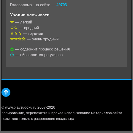
k
g
s
l
r
Головоломок на сайте —
49703
l
r
A
Уровни сложности
a
a
p
— легкий
— средний
s
m
p
— трудный
s
— очень трудный
n
— содержит процесс решения
— обновляется регулярно
i
k
i
© www.playsudoku.ru 2007-2026
Копирование, перепечатка и прочее использование материалов сайта
возможно только с разрешения владельца.