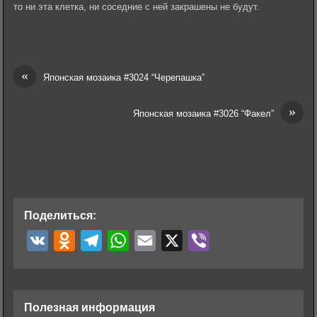
то ни эта клетка, ни соседние с ней закрашены не будут.
«
Японская мозаика #3024 “Черепашка”
»
Японская мозаика #3026 “Факел”
Поделиться:
V
O
T
W
E
X
V
K
d
e
h
m
i
n
l
a
a
b
o
e
t
i
e
Полезная информация