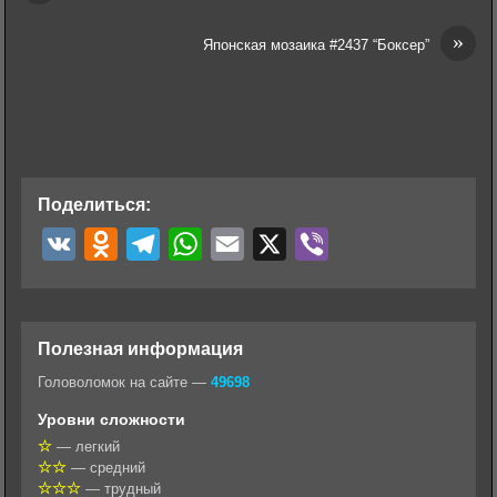
»
Японская мозаика #2437 “Боксер”
Поделиться:
V
O
T
W
E
X
V
K
d
e
h
m
i
n
l
a
a
b
o
e
t
i
e
Полезная информация
k
g
s
l
r
Головоломок на сайте —
49698
l
r
A
Уровни сложности
a
a
p
— легкий
— средний
s
m
p
— трудный