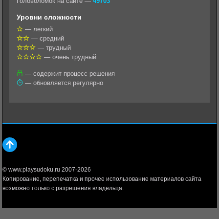
Головоломок на сайте —
49703
l
r
A
Уровни сложности
a
a
p
— легкий
— средний
s
m
p
— трудный
s
— очень трудный
n
— содержит процесс решения
— обновляется регулярно
i
k
i
© www.playsudoku.ru 2007-2026
Копирование, перепечатка и прочее использование материалов сайта
возможно только с разрешения владельца.