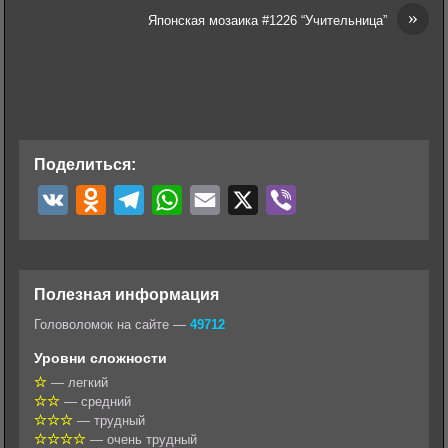
»
Японская мозаика #1226 “Учительница”
Поделиться:
V
O
T
W
E
X
V
K
d
e
h
m
i
n
l
a
a
b
o
e
t
i
e
Полезная информация
k
g
s
l
r
Головоломок на сайте —
49712
l
r
A
Уровни сложности
a
a
p
— легкий
— средний
s
m
p
— трудный
s
— очень трудный