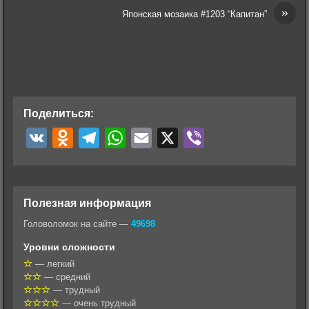
»
Японская мозаика #1203 “Капитан”
Поделиться:
V
O
T
W
E
X
V
K
d
e
h
m
i
n
l
a
a
b
o
e
t
i
e
Полезная информация
k
g
s
l
r
Головоломок на сайте —
49698
l
r
A
Уровни сложности
a
a
p
— легкий
— средний
s
m
p
— трудный
s
— очень трудный