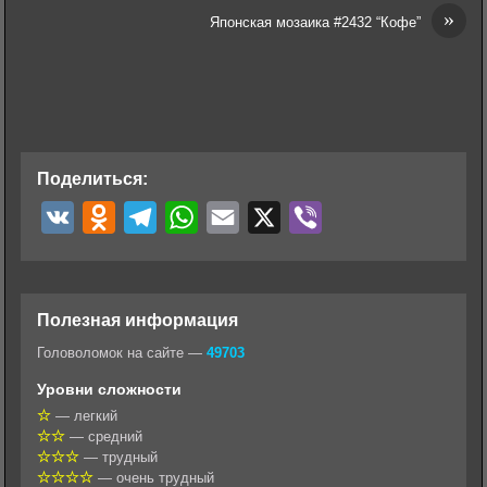
»
Японская мозаика #2432 “Кофе”
Поделиться:
V
O
T
W
E
X
V
K
d
e
h
m
i
n
l
a
a
b
o
e
t
i
e
Полезная информация
k
g
s
l
r
Головоломок на сайте —
49703
l
r
A
Уровни сложности
a
a
p
— легкий
— средний
s
m
p
— трудный
s
— очень трудный