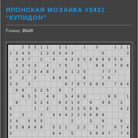
ЯПОНСКАЯ МОЗАИКА #2431
“КУПИДОН”
Размер:
20х20