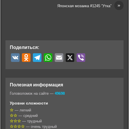
»
Японская мозаика #1245 “Утка”
Поделиться:
V
O
T
W
E
X
V
K
d
e
h
m
i
n
l
a
a
b
o
e
t
i
e
Полезная информация
k
g
s
l
r
Головоломок на сайте —
49698
l
r
A
Уровни сложности
a
a
p
— легкий
— средний
s
m
p
— трудный
s
— очень трудный