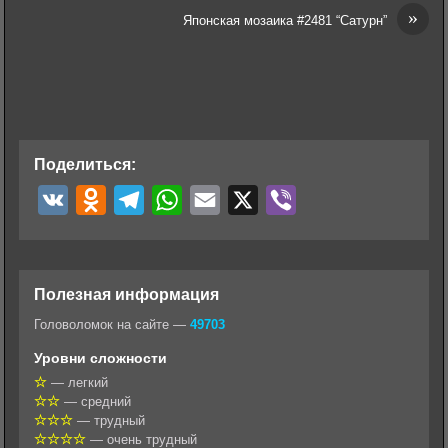
»
Японская мозаика #2481 “Сатурн”
Поделиться:
V
O
T
W
E
X
V
K
d
e
h
m
i
n
l
a
a
b
o
e
t
i
e
Полезная информация
k
g
s
l
r
Головоломок на сайте —
49703
l
r
A
Уровни сложности
a
a
p
— легкий
— средний
s
m
p
— трудный
s
— очень трудный