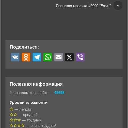
»
Японская мозаика #2990 “Ежик”
Поделиться:
V
O
T
W
E
X
V
K
d
e
h
m
i
n
l
a
a
b
o
e
t
i
e
Полезная информация
k
g
s
l
r
Головоломок на сайте —
49698
l
r
A
Уровни сложности
a
a
p
— легкий
— средний
s
m
p
— трудный
s
— очень трудный