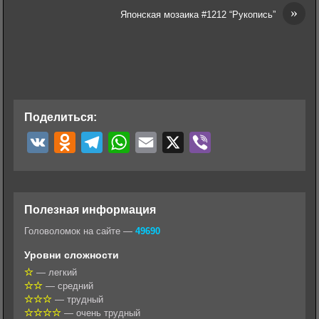
»
Японская мозаика #1212 “Рукопись”
Поделиться:
V
O
T
W
E
X
V
K
d
e
h
m
i
n
l
a
a
b
o
e
t
i
e
Полезная информация
k
g
s
l
r
Головоломок на сайте —
49690
l
r
A
Уровни сложности
a
a
p
— легкий
— средний
s
m
p
— трудный
s
— очень трудный