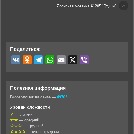
»
Японская мозаика #1205 “Груши”
Поделиться:
V
O
T
W
E
X
V
K
d
e
h
m
i
n
l
a
a
b
o
e
t
i
e
Полезная информация
k
g
s
l
r
Головоломок на сайте —
49703
l
r
A
Уровни сложности
a
a
p
— легкий
— средний
s
m
p
— трудный
s
— очень трудный