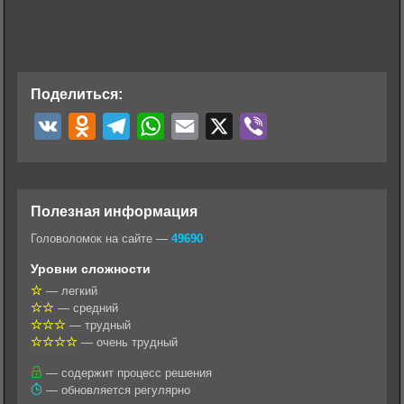
Поделиться:
V
O
T
W
E
X
V
K
d
e
h
m
i
n
l
a
a
b
o
e
t
i
e
Полезная информация
k
g
s
l
r
Головоломок на сайте —
49690
l
r
A
Уровни сложности
a
a
p
— легкий
— средний
s
m
p
— трудный
s
— очень трудный
n
— содержит процесс решения
— обновляется регулярно
i