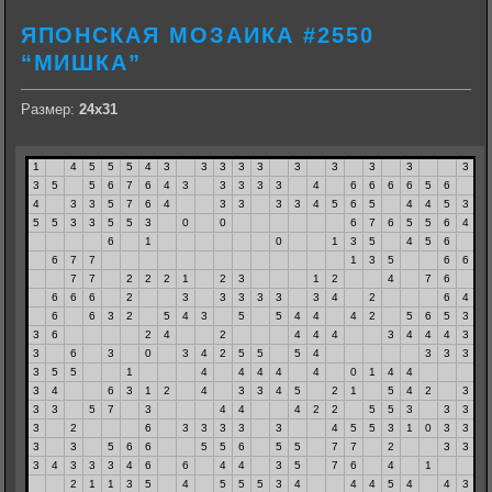
ЯПОНСКАЯ МОЗАИКА #2550
“МИШКА”
Размер:
24х31