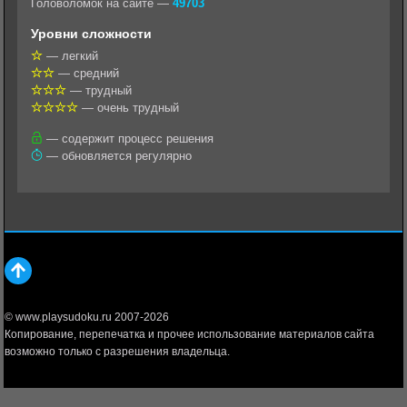
Головоломок на сайте —
49703
l
r
A
Уровни сложности
a
a
p
— легкий
— средний
s
m
p
— трудный
s
— очень трудный
n
— содержит процесс решения
— обновляется регулярно
i
k
i
© www.playsudoku.ru 2007-2026
Копирование, перепечатка и прочее использование материалов сайта
возможно только с разрешения владельца.