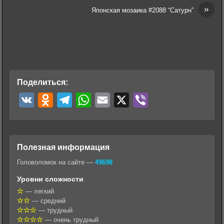
»
Японская мозаика #2088 “Сатурн”
Поделиться:
V
O
T
W
E
X
V
K
d
e
h
m
i
n
l
a
a
b
o
e
t
i
e
Полезная информация
k
g
s
l
r
Головоломок на сайте —
49698
l
r
A
Уровни сложности
a
a
p
— легкий
— средний
s
m
p
— трудный
s
— очень трудный