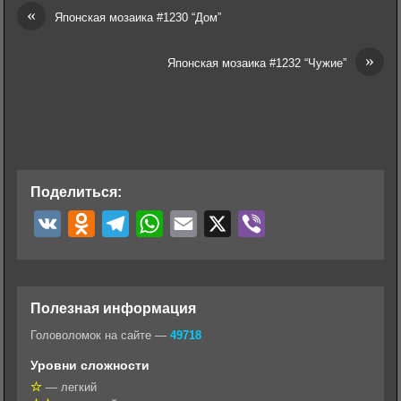
«
Японская мозаика #1230 “Дом”
»
Японская мозаика #1232 “Чужие”
Поделиться:
V
O
T
W
E
X
V
K
d
e
h
m
i
n
l
a
a
b
o
e
t
i
e
Полезная информация
k
g
s
l
r
Головоломок на сайте —
49718
l
r
A
Уровни сложности
a
a
p
— легкий