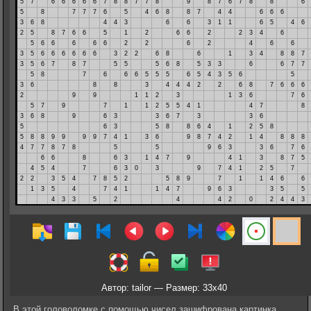
Автор: tailor — Размер: 33x40
В этой головоломке с помощью чисел зашифрована картинка.