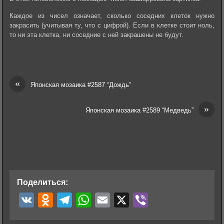
Каждое из чисел означает, сколько соседних клеток нужно
закрасить (учитывая ту, что с цифрой). Если в клетке стоит ноль,
то ни эта клетка, ни соседние с ней закрашены не будут.
«
Японская мозаика #2587 “Дождь”
»
Японская мозаика #2589 “Медведь”
Поделиться:
V
O
T
W
E
X
V
K
d
e
h
m
i