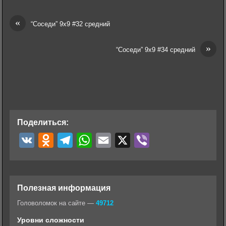
«
“Соседи” 9х9 #32 средний
»
“Соседи” 9х9 #34 средний
Поделиться:
V
O
T
W
E
X
V
K
d
e
h
m
i
n
l
a
a
b
o
e
t
i
e
Полезная информация
k
g
s
l
r
Головоломок на сайте —
49712
l
r
A
Уровни сложности