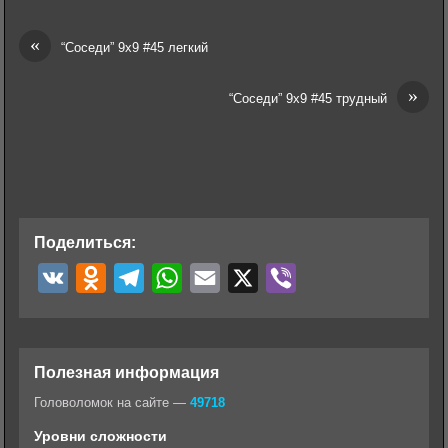
«
“Соседи” 9х9 #45 легкий
»
“Соседи” 9х9 #45 трудный
Поделиться:
V
O
T
W
E
X
V
K
d
e
h
m
i
n
l
a
a
b
o
e
t
i
e
Полезная информация
k
g
s
l
r
Головоломок на сайте —
49718
l
r
A
Уровни сложности