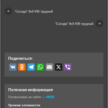
«
“Соседи” 9х9 #36 трудный
»
“Соседи” 9х9 #38 трудный
Поделиться:
V
O
T
W
E
X
V
K
d
e
h
m
i
n
l
a
a
b
o
e
t
i
e
Полезная информация
k
g
s
l
r
Головоломок на сайте —
49698
l
r
A
Уровни сложности