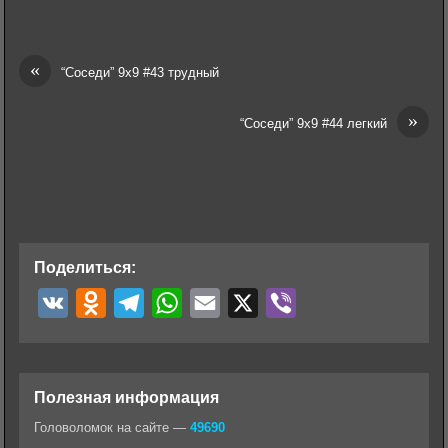
«
“Соседи” 9х9 #43 трудный
»
“Соседи” 9х9 #44 легкий
Поделиться:
V
O
T
W
E
X
V
K
d
e
h
m
i
n
l
a
a
b
o
e
t
i
e
Полезная информация
k
g
s
l
r
Головоломок на сайте —
49690