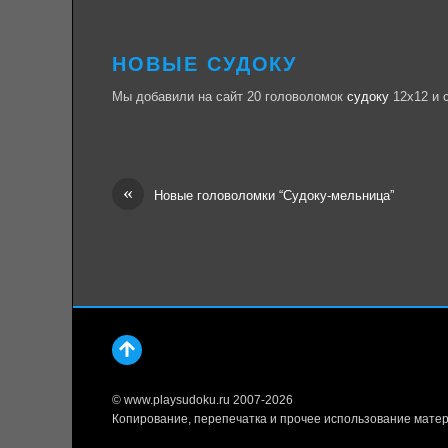
НОВЫЕ СУДОКУ
Мы добавили на сайт 20 головоломок
судоку
12х12 и 
«
Новые головоломки “Судоку-мельница”
© www.playsudoku.ru 2007-2026
Копирование, перепечатка и прочее использование матер