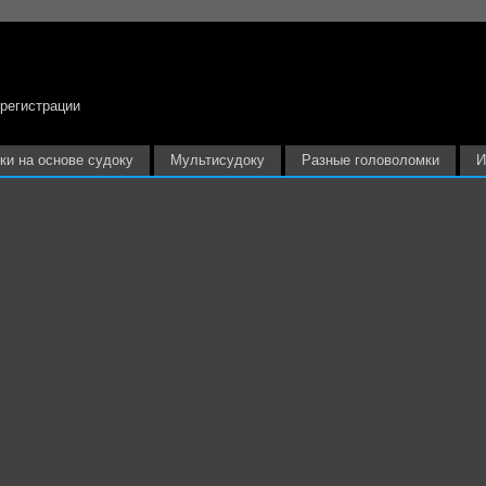
 регистрации
ки на основе судоку
Мультисудоку
Разные головоломки
И