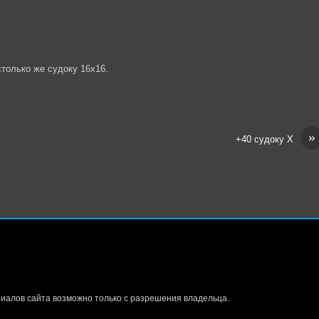
столько же судоку 16х16.
»
+40 судоку Х
иалов сайта возможно только с разрешения владельца.