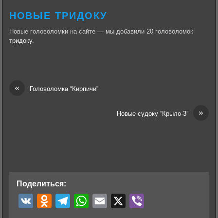
НОВЫЕ ТРИДОКУ
Новые головоломки на сайте — мы добавили 20 головоломок
тридоку
.
«
Головоломка “Кирпичи”
»
Новые судоку “Крыло-3”
Поделиться:
V
O
T
W
E
X
V
K
d
e
h
m
i