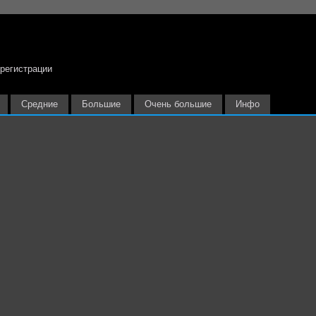
 регистрации
Средние
Большие
Очень большие
Инфо