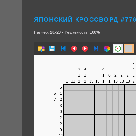
ЯПОНСКИЙ КРОССВОРД #776
Размер:
20х20
• Решаемость:
100%