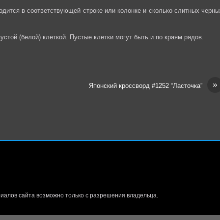
ходится в соответствующей строке или колонке и сколько слитных черны
стой (белой) клеткой. Пустые клетки могут быть и по краям рядов.
»
Японский кроссворд #1252 “Ласточка”
иалов сайта возможно только с разрешения владельца.