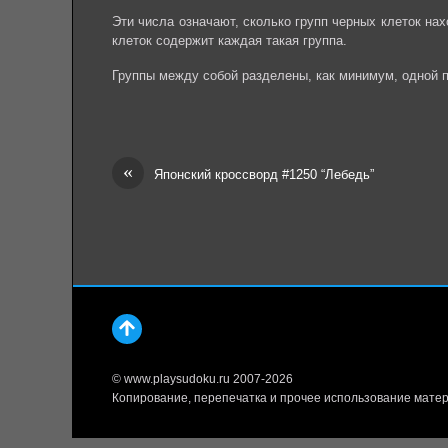
Эти числа означают, сколько групп черных клеток на
клеток содержит каждая такая группа.
Группы между собой разделены, как минимум, одной пу
«
Японский кроссворд #1250 “Лебедь”
© www.playsudoku.ru 2007-2026
Копирование, перепечатка и прочее использование матер