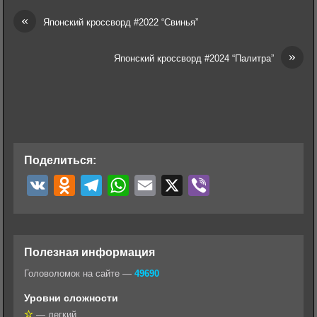
«
Японский кроссворд #2022 “Свинья”
»
Японский кроссворд #2024 “Палитра”
Поделиться:
V
O
T
W
E
X
V
K
d
e
h
m
i
n
l
a
a
b
o
e
t
i
e
Полезная информация
k
g
s
l
r
Головоломок на сайте —
49690
l
r
A
Уровни сложности
a
a
p
— легкий