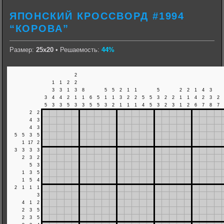
ЯПОНСКИЙ КРОССВОРД #1994
“КОРОВА”
Размер:
25х20
• Решаемость:
44%