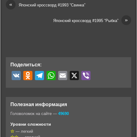
«
Японский кроссворд #1993 “Свинка”
»
Японский кроссворд #1995 “Рыбка”
Поделиться:
V
O
T
W
E
X
V
K
d
e
h
m
i
n
l
a
a
b
o
e
t
i
e
Полезная информация
k
g
s
l
r
Головоломок на сайте —
49690
l
r
A
Уровни сложности
a
a
p
— легкий