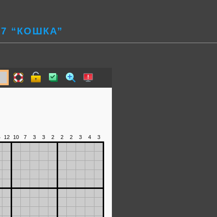
7 “КОШКА”