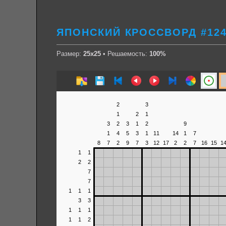
ЯПОНСКИЙ КРОССВОРД #124
Размер:
25х25
• Решаемость:
100%