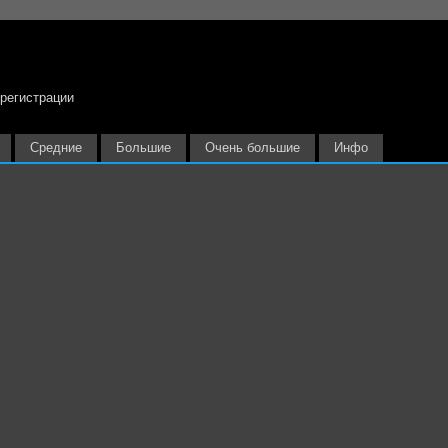
 регистрации
Средние
Большие
Очень большие
Инфо