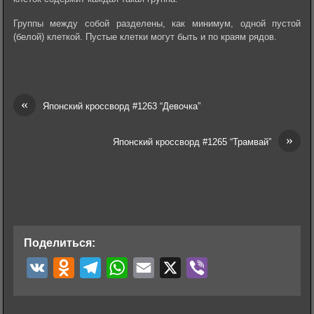
Группы между собой разделены, как минимум, одной пустой
(белой) клеткой. Пустые клетки могут быть и по краям рядов.
«
Японский кроссворд #1263 “Девочка”
»
Японский кроссворд #1265 “Трамвай”
Поделиться:
V
O
T
W
E
X
V
K
d
e
h
m
i
n
l
a
a
b