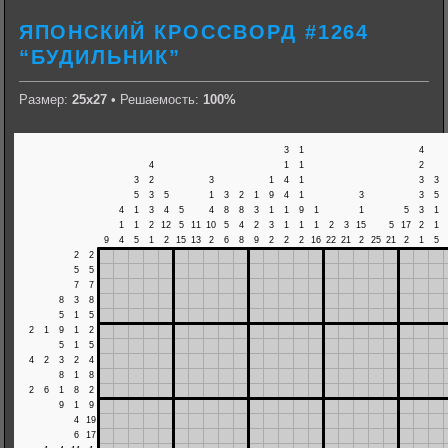
ЯПОНСКИЙ КРОССВОРД #1264
“БУДИЛЬНИК”
Размер:
25х27
• Решаемость:
100%