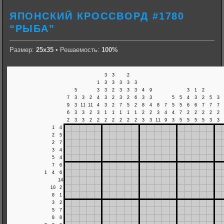
ЯПОНСКИЙ КРОССВОРД #1780
“РЫБА”
Размер:
25х35
• Решаемость:
100%