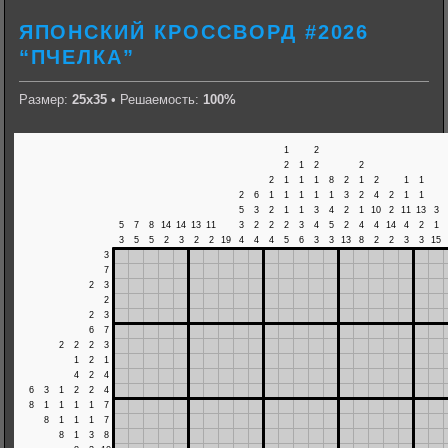
ЯПОНСКИЙ КРОССВОРД #2026
“ПЧЕЛКА”
Размер:
25х35
• Решаемость:
100%