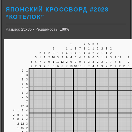
ЯПОНСКИЙ КРОССВОРД #2028
“КОТЕЛОК”
Размер:
25х35
• Решаемость:
100%