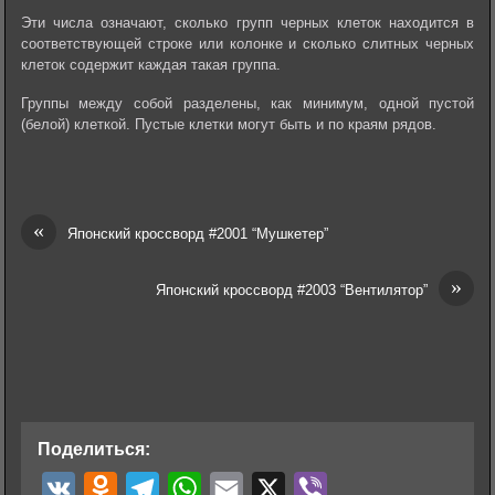
Эти числа означают, сколько групп черных клеток находится в
соответствующей строке или колонке и сколько слитных черных
клеток содержит каждая такая группа.
Группы между собой разделены, как минимум, одной пустой
(белой) клеткой. Пустые клетки могут быть и по краям рядов.
«
Японский кроссворд #2001 “Мушкетер”
»
Японский кроссворд #2003 “Вентилятор”
Поделиться:
V
O
T
W
E
X
V