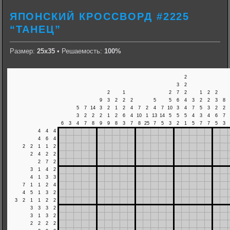
ЯПОНСКИЙ КРОССВОРД #2225
“ТАНЕЦ”
Размер:
25х35
• Решаемость:
100%