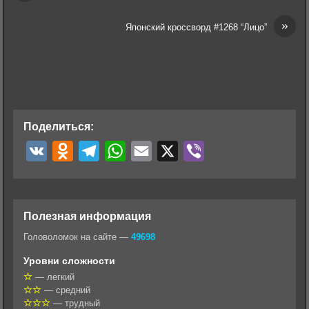
»
Японский кроссворд #1268 “Лицо”
Поделиться:
V
O
T
W
E
X
V
K
d
e
h
m
i
n
l
a
a
b
o
e
t
i
e
Полезная информация
k
g
s
l
r
Головоломок на сайте —
49698
l
r
A
Уровни сложности
a
a
p
— легкий
— средний
s
m
p
— трудный