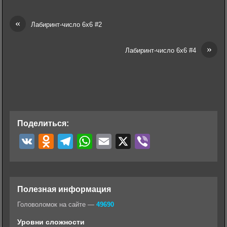
«
Лабиринт-число 6х6 #2
»
Лабиринт-число 6х6 #4
Поделиться:
V
O
T
W
E
X
V
K
d
e
h
m
i
n
l
a
a
b
o
e
t
i
e
Полезная информация
k
g
s
l
r
Головоломок на сайте —
49690
l
r
A
Уровни сложности