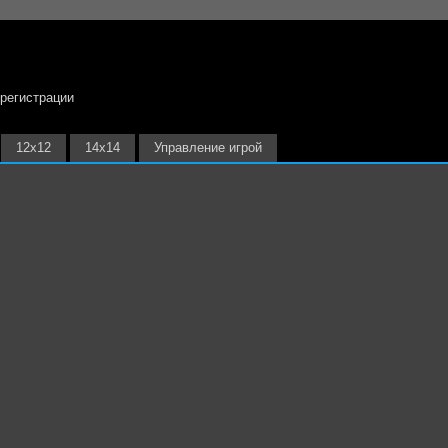
 регистрации
12х12
14х14
Управление игрой