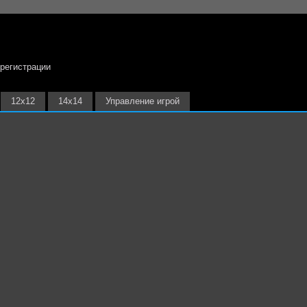
 регистрации
12х12
14х14
Управление игрой