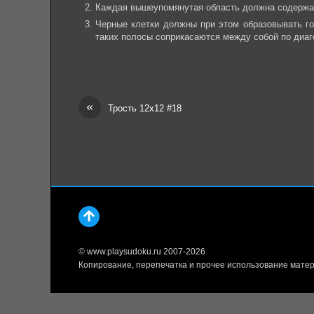
Каждая вышеупомянутая область должна содержать
Черные клетки должны при этом образовывать го
таких полосы соприкасаются между собой по диаг
«
Трость 12х12 #18
© www.playsudoku.ru 2007-2026
Копирование, перепечатка и прочее использование матер