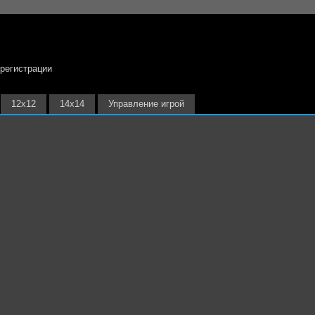
 регистрации
12х12
14х14
Управление игрой