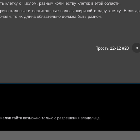
 клетку с числом, равным количеству клеток в этой области.
ризонтальные и вертикальные полосы шириной в одну клетку. Если дв
онали, то их длина обязательно должна быть разной.
»
Трость 12х12 #20
иалов сайта возможно только с разрешения владельца.