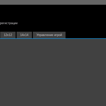
 регистрации
12х12
14х14
Управление игрой