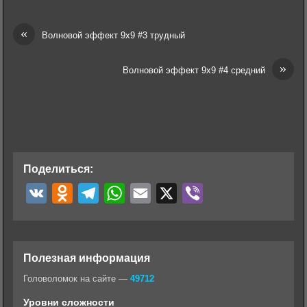
«
Волновой эффект 9х9 #3 трудный
»
Волновой эффект 9х9 #4 средний
Поделиться:
V
O
T
W
E
X
V
K
d
e
h
m
i
n
l
a
a
b
o
e
t
i
e
Полезная информация
k
g
s
l
r
Головоломок на сайте —
49712
l
r
A
Уровни сложности