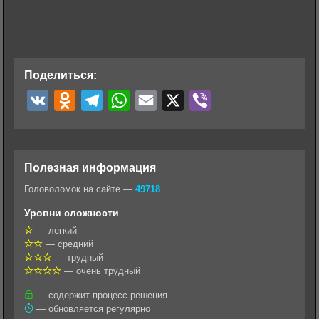
Поделиться:
V
O
T
W
E
X
V
K
d
e
h
m
i
n
l
a
a
b
o
e
t
i
e
Полезная информация
k
g
s
l
r
Головоломок на сайте —
49718
l
r
A
Уровни сложности
a
a
p
— легкий
— средний
s
m
p
— трудный
s
— очень трудный
n
— содержит процесс решения
— обновляется регулярно
i