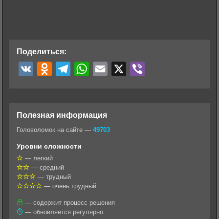
Поделиться:
V
O
T
W
E
X
V
K
d
e
h
m
i
n
l
a
a
b
o
e
t
i
e
Полезная информация
k
g
s
l
r
Головоломок на сайте —
49703
l
r
A
Уровни сложности
a
a
p
— легкий
— средний
s
m
p
— трудный
s
— очень трудный
n
— содержит процесс решения
— обновляется регулярно
i