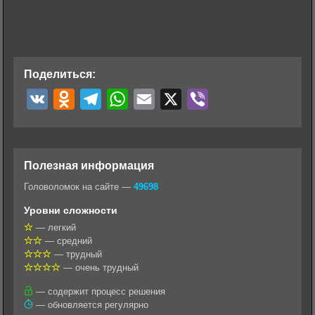
Поделиться:
V
O
T
W
E
X
V
K
d
e
h
m
i
n
l
a
a
b
o
e
t
i
e
Полезная информация
k
g
s
l
r
Головоломок на сайте —
49698
l
r
A
Уровни сложности
a
a
p
— легкий
— средний
s
m
p
— трудный
s
— очень трудный
n
— содержит процесс решения
— обновляется регулярно
i