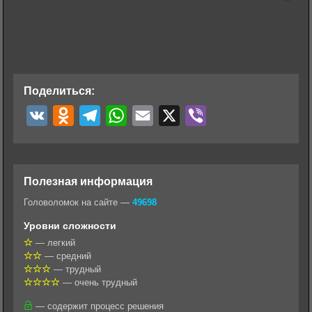
Поделиться:
V
O
T
W
E
X
V
K
d
e
h
m
i
n
l
a
a
b
o
e
t
i
e
Полезная информация
k
g
s
l
r
Головоломок на сайте —
49698
l
r
A
Уровни сложности
a
a
p
— легкий
— средний
s
m
p
— трудный
s
— очень трудный
n
— содержит процесс решения