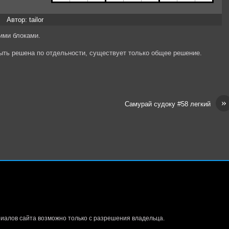
Автор: tailor
ими блоками.
быть решена по отдельности, существует только общее решение.
»
Самурай судоку #58 легкий
иалов сайта возможно только с разрешения владельца.