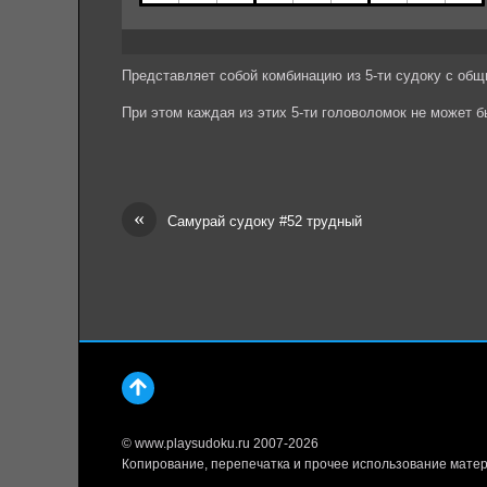
Представляет собой комбинацию из 5-ти судоку с общ
При этом каждая из этих 5-ти головоломок не может 
«
Самурай судоку #52 трудный
© www.playsudoku.ru 2007-2026
Копирование, перепечатка и прочее использование матер