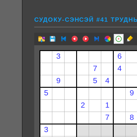
СУДОКУ-СЭНСЭЙ #41 ТРУДН