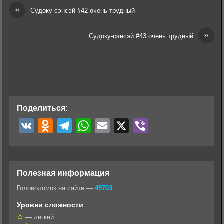
«
Судоку-сэнсэй #42 очень трудный
»
Судоку-сэнсэй #43 очень трудный
Поделиться:
V
O
T
W
E
X
V
K
d
e
h
m
i
n
l
a
a
b
o
e
t
i
e
Полезная информация
k
g
s
l
r
Головоломок на сайте —
49703
l
r
A
Уровни сложности
a
a
p
— легкий