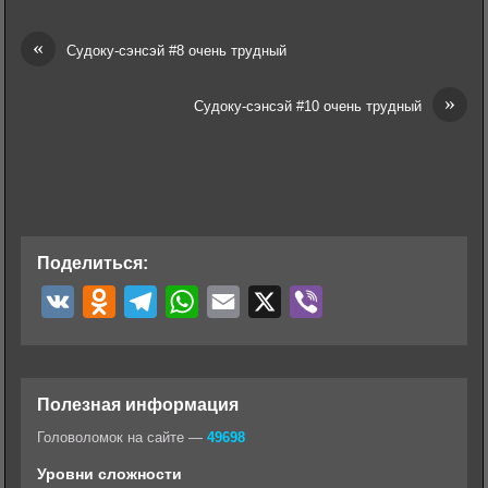
«
Судоку-сэнсэй #8 очень трудный
»
Судоку-сэнсэй #10 очень трудный
Поделиться:
V
O
T
W
E
X
V
K
d
e
h
m
i
n
l
a
a
b
o
e
t
i
e
Полезная информация
k
g
s
l
r
Головоломок на сайте —
49698
l
r
A
Уровни сложности