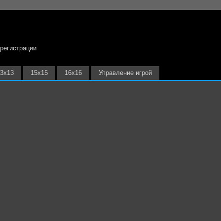
 регистрации
3х13
15х15
16х16
Управление игрой