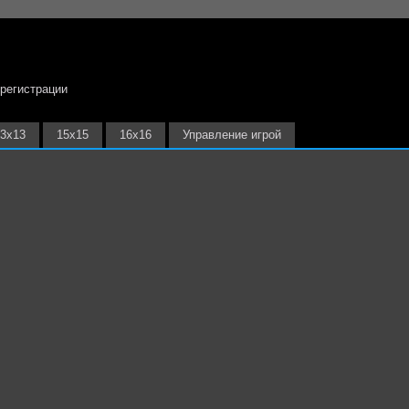
 регистрации
3х13
15х15
16х16
Управление игрой